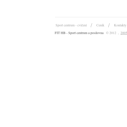
Sport centrum - cvičení
Cenik
Kontakty
FIT HB - Sport centrum a posilovna
© 2012
,
2005