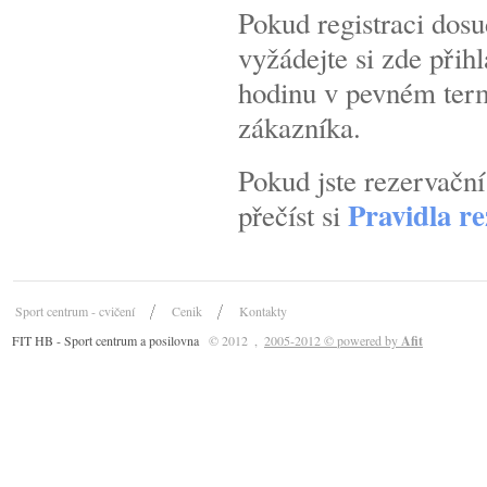
Pokud registraci dosu
vyžádejte si zde přih
hodinu v pevném term
zákazníka.
Pokud jste rezervačn
Pravidla r
přečíst si
Sport centrum - cvičení
Cenik
Kontakty
FIT HB - Sport centrum a posilovna
© 2012
,
2005-2012 © powered by
Afit