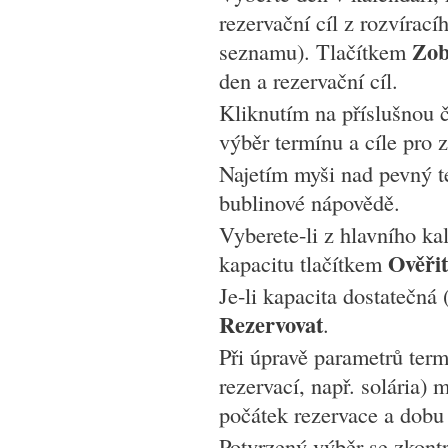
rezervační cíl z rozvírac
Zob
seznamu). Tlačítkem
den a rezervační cíl.
Kliknutím na příslušnou č
výběr termínu a cíle pro 
Najetím myši nad pevný t
bublinové nápovědě.
Vyberete-li z hlavního ka
Ověřit
kapacitu tlačítkem
Je-li kapacita dostatečná 
Rezervovat
.
Při úpravě parametrů term
rezervací, např. solária) 
počátek rezervace a dobu
Potvrzený výběr se zkontr