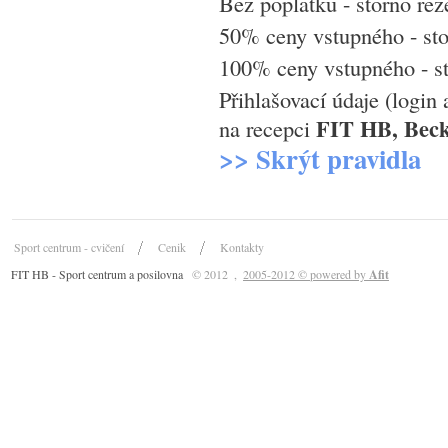
Bez poplatku - storno rez
50% ceny vstupného - sto
100% ceny vstupného - st
Přihlašovací údaje (login
FIT HB, Beck
na recepci
>> Skrýt pravidla
Sport centrum - cvičení
Cenik
Kontakty
FIT HB - Sport centrum a posilovna
© 2012
,
2005-2012 © powered by
Afit