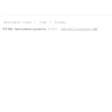
Sport centrum - cvičení
Cenik
Kontakty
FIT HB - Sport centrum a posilovna
© 2012
,
2005-2012 © powered by
Afit