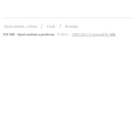
Sport centrum - cvičení
Cenik
Kontakty
FIT HB - Sport centrum a posilovna
© 2012
,
2005-2012 © powered by
Afit